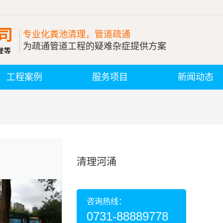
专业化粪池清理，管道疏通
为疏通管道工程的疑难杂症提供方案
工程案例
服务项目
新闻动态
清理河涌
咨询热线：
0731-88889778