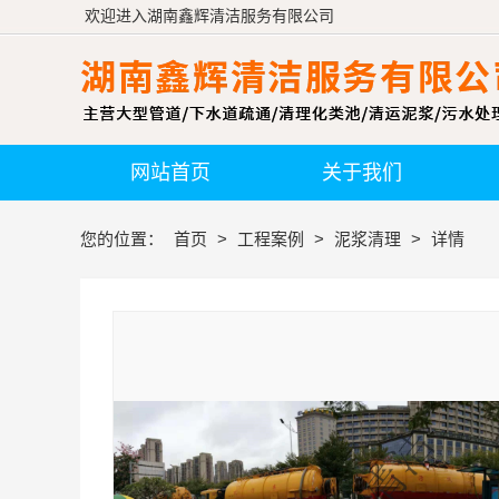
欢迎进入湖南鑫辉清洁服务有限公司
网站首页
关于我们
您的位置：
首页
>
工程案例
>
泥浆清理
>
详情