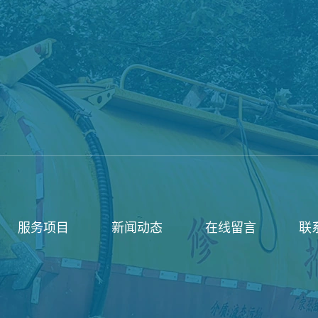
服务项目
新闻动态
 在线留言
联