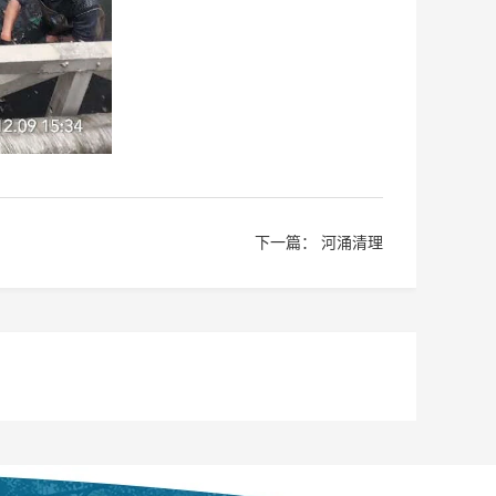
下一篇：
河涌清理