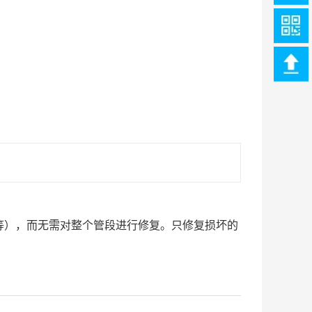
等），而无需对整个管段进行修复。只修复损坏的