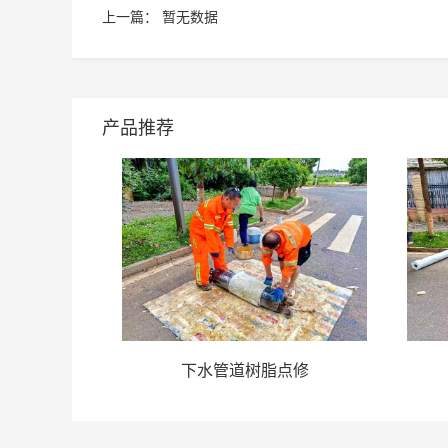
上一篇： 暂无数据
产品推荐
下水管道树脂点修